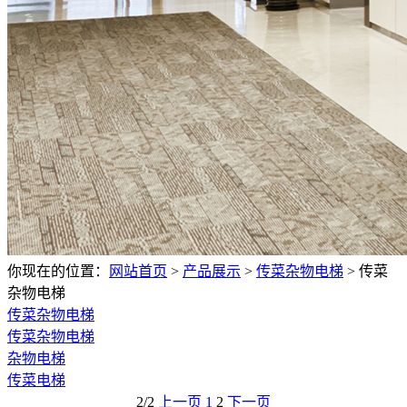
你现在的位置：
网站首页
>
产品展示
>
传菜杂物电梯
>
传菜
杂物电梯
传菜杂物电梯
传菜杂物电梯
杂物电梯
传菜电梯
2/2
上一页
1
2
下一页