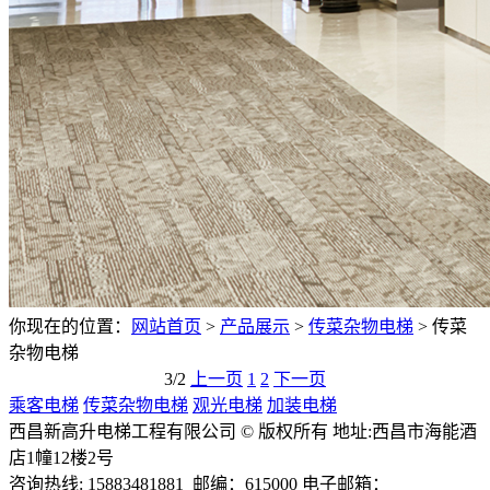
你现在的位置：
网站首页
>
产品展示
>
传菜杂物电梯
>
传菜
杂物电梯
3/2
上一页
1
2
下一页
乘客电梯
传菜杂物电梯
观光电梯
加装电梯
西昌新高升电梯工程有限公司 © 版权所有 地址:西昌市海能酒
店1幢12楼2号
咨询热线: 15883481881 邮编：615000 电子邮箱：